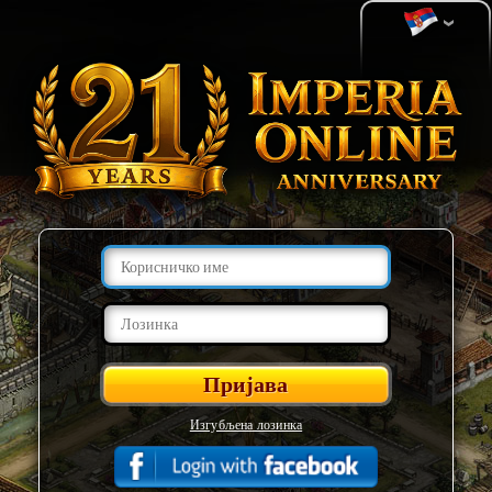
Изгубљена лозинка