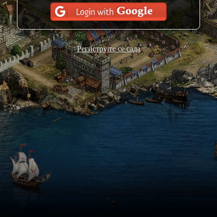
Региструјте се сада