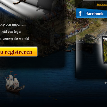
Wachtwo
orp een imperium
 leid een leger
, verover de wereld
u registreren