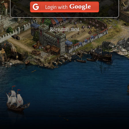
Regisztrálj most