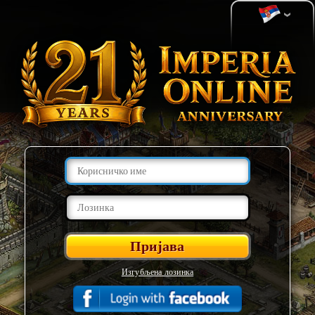
Изгубљена лозинка