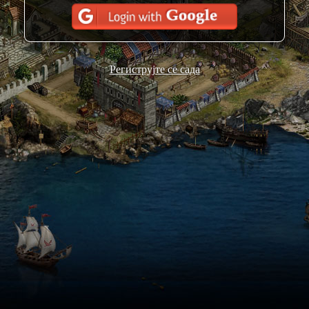
Региструјте се сада