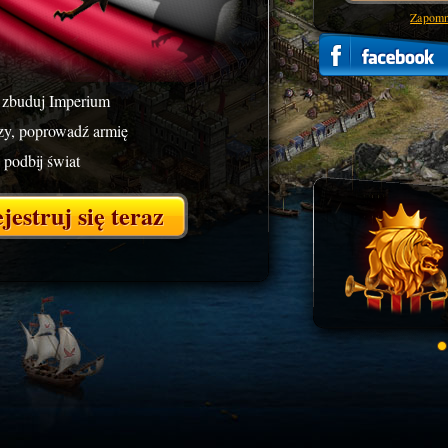
Zapomni
 zbuduj Imperium
rzy, poprowadź armię
 podbij świat
jestruj się teraz