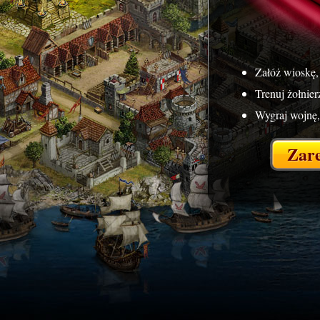
Załóż wioskę,
Trenuj żołnie
Wygraj wojnę,
Zare