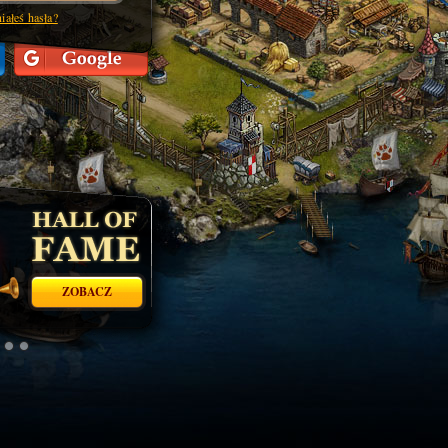
ałeś hasła?
ZOBACZ