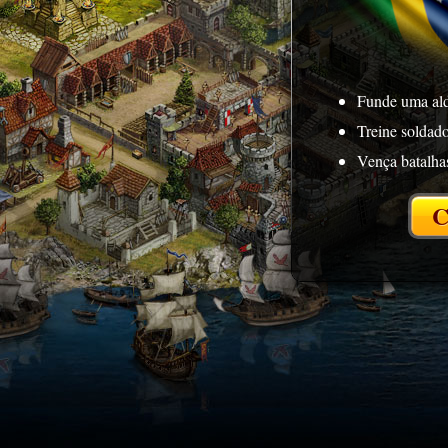
Funde uma ald
Treine soldado
Vença batalha
C