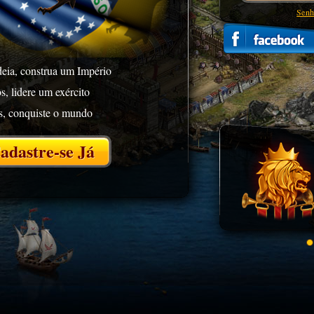
Senh
eia, construa um Império
s, lidere um exército
s, conquiste o mundo
adastre-se Já